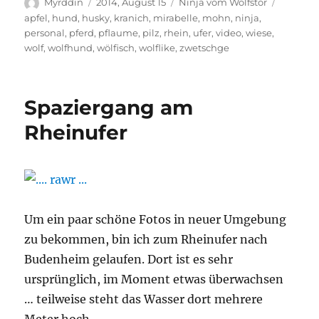
Autor
Veröffentlicht
Kategorien
Schlagw
Myrddin
2014, August 15
Ninja vom Wolfstor
am
apfel
,
hund
,
husky
,
kranich
,
mirabelle
,
mohn
,
ninja
,
personal
,
pferd
,
pflaume
,
pilz
,
rhein
,
ufer
,
video
,
wiese
,
wolf
,
wolfhund
,
wölfisch
,
wolflike
,
zwetschge
Spaziergang am
Rheinufer
Um ein paar schöne Fotos in neuer Umgebung
zu bekommen, bin ich zum Rheinufer nach
Budenheim gelaufen. Dort ist es sehr
ursprünglich, im Moment etwas überwachsen
… teilweise steht das Wasser dort mehrere
Meter hoch.