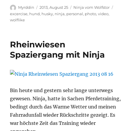
Autor
Veröffentlicht
Kategorien
Schlagw
Myrddin
2013, August 25
Ninja vom Wolfstor
am
excercise
,
hund
,
husky
,
ninja
,
personal
,
photo
,
video
,
wolflike
Rheinwiesen
Spaziergang mit Ninja
Bin heute und gestern sehr lange unterwegs
gewesen. Ninja, hatte in Sachen Pferdetraining,
bedingt durch das Warme Wetter und meinen
Fahrradunfall wieder Rückschritte gezeigt. Es
war höchste Zeit das Training wieder