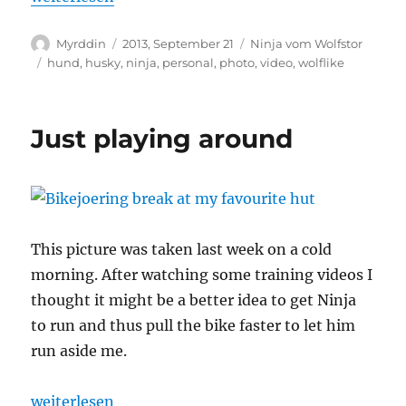
Autor
Veröffentlicht
Kategorien
Myrddin
2013, September 21
Ninja vom Wolfstor
am
Schlagwörter
hund
,
husky
,
ninja
,
personal
,
photo
,
video
,
wolflike
Just playing around
This picture was taken last week on a cold
morning. After watching some training videos I
thought it might be a better idea to get Ninja
to run and thus pull the bike faster to let him
run aside me.
„Just playing around“
weiterlesen