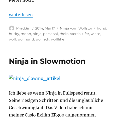
„Spaziergang am Rheinufer“
weiterlesen
Autor
Veröffentlicht
Kategorien
Schlagwört
Myrddin
2014, Mai 17
Ninja vom Wolfstor
hund
,
am
husky
,
mohn
,
ninja
,
personal
,
rhein
,
storch
,
ufer
,
wiese
,
wolf
,
wolfhund
,
wölfisch
,
wolflike
Ninja in Slowmotion
Ich liebe es wenn Ninja in Fullspeed rennt.
Seine riesigen Schritten und die unglaubliche
Geschwindigkeit. Das Video habe ich mit
meiner Casio Exilim ZR300 aufgenommen