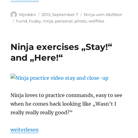
Autor
Veröffentlicht
Kategorien
Myrddin
2013, September 7
Ninja vom Wolfstor
am
Schlagwörter
hund
,
husky
,
ninja
,
personal
,
photo
,
wolflike
Ninja exercises „Stay!“
and „Here!“
Ninja loves to practice commands, easy to see
when he comes back looking like „Wasn’t I
really really really good?“
„Ninja exercises „Stay!“ and „Here!““
weiterlesen