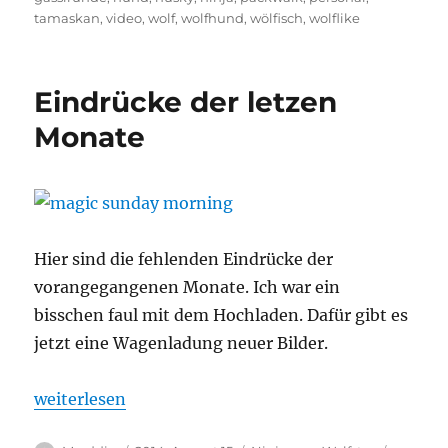
tamaskan
,
video
,
wolf
,
wolfhund
,
wölfisch
,
wolflike
Eindrücke der letzen
Monate
Hier sind die fehlenden Eindrücke der
vorangegangenen Monate. Ich war ein
bisschen faul mit dem Hochladen. Dafür gibt es
jetzt eine Wagenladung neuer Bilder.
„Eindrücke der letzen Monate“
weiterlesen