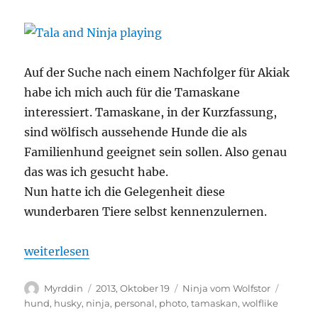
Auf der Suche nach einem Nachfolger für Akiak
habe ich mich auch für die Tamaskane
interessiert. Tamaskane, in der Kurzfassung,
sind wölfisch aussehende Hunde die als
Familienhund geeignet sein sollen. Also genau
das was ich gesucht habe.
Nun hatte ich die Gelegenheit diese
wunderbaren Tiere selbst kennenzulernen.
„Tamaskane zu Besuch“
weiterlesen
Autor
Veröffentlicht
Kategorien
Schlag
Myrddin
2013, Oktober 19
Ninja vom Wolfstor
am
hund
,
husky
,
ninja
,
personal
,
photo
,
tamaskan
,
wolflike