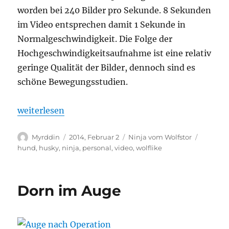
worden bei 240 Bilder pro Sekunde. 8 Sekunden
im Video entsprechen damit 1 Sekunde in
Normalgeschwindigkeit. Die Folge der
Hochgeschwindigkeitsaufnahme ist eine relativ
geringe Qualität der Bilder, dennoch sind es
schöne Bewegungsstudien.
„Ninja in Slowmotion“
weiterlesen
Autor
Veröffentlicht
Kategorien
Schlagw
Myrddin
2014, Februar 2
Ninja vom Wolfstor
am
hund
,
husky
,
ninja
,
personal
,
video
,
wolflike
Dorn im Auge