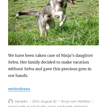
We have been taken care of Ninja’s daughter
Selva. Her family decided to make vacation
without Selva and gave this precious gem in
our hands.
„Taking care Selva (Ninja’s daughter)“
weiterlesen
Autor
Veröffentlicht
Kategorien
Schlagw
Myrddin
2014, August 30
Ninja vom Wolfstor
am
gassirunde
,
hund
,
husky
,
ninja
,
packwalk
,
personal
,