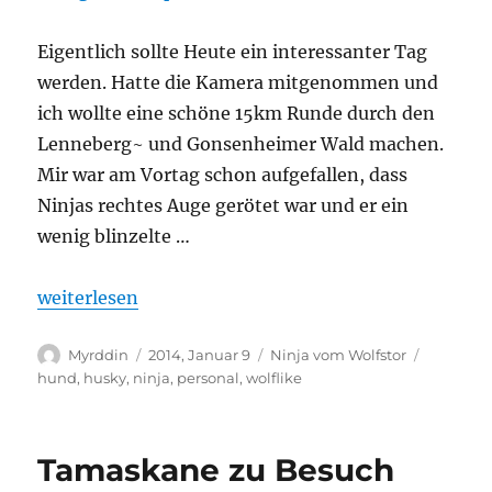
Eigentlich sollte Heute ein interessanter Tag
werden. Hatte die Kamera mitgenommen und
ich wollte eine schöne 15km Runde durch den
Lenneberg~ und Gonsenheimer Wald machen.
Mir war am Vortag schon aufgefallen, dass
Ninjas rechtes Auge gerötet war und er ein
wenig blinzelte …
„Dorn im Auge“
weiterlesen
Autor
Veröffentlicht
Kategorien
Schlagwö
Myrddin
2014, Januar 9
Ninja vom Wolfstor
am
hund
,
husky
,
ninja
,
personal
,
wolflike
Tamaskane zu Besuch