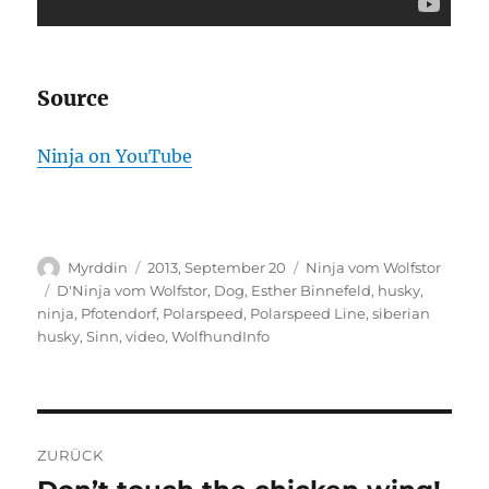
Source
Ninja on YouTube
Autor
Veröffentlicht
Kategorien
Myrddin
2013, September 20
Ninja vom Wolfstor
am
Schlagwörter
D'Ninja vom Wolfstor
,
Dog
,
Esther Binnefeld
,
husky
,
ninja
,
Pfotendorf
,
Polarspeed
,
Polarspeed Line
,
siberian
husky
,
Sinn
,
video
,
WolfhundInfo
Beitragsnavigation
ZURÜCK
Vorheriger